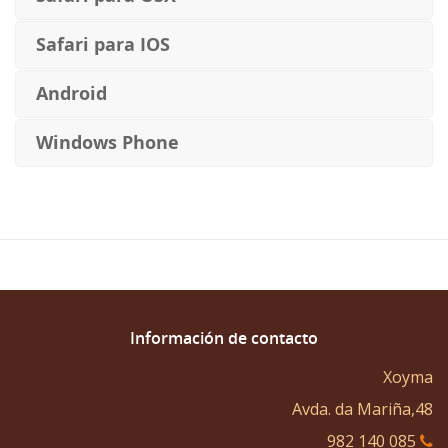
Safari para IOS
Android
Windows Phone
Información
de contacto
Xoyma
Avda. da Mariña,48
982 140 085